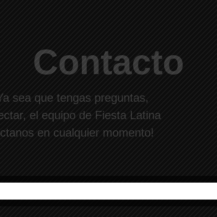
Contacto
 Ya sea que tengas preguntas,
ctar, el equipo de Fiesta Latina
táctanos en cualquier momento!