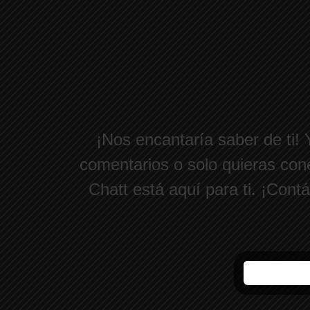
¡Nos encantaría saber de ti!
comentarios o solo quieras cone
Chatt está aquí para ti. ¡Con