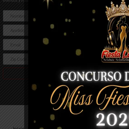
eventos y más de nuestra emisora.
Enviar
Inicio
Radio
Playlist
Shows
Galería
En Vivo